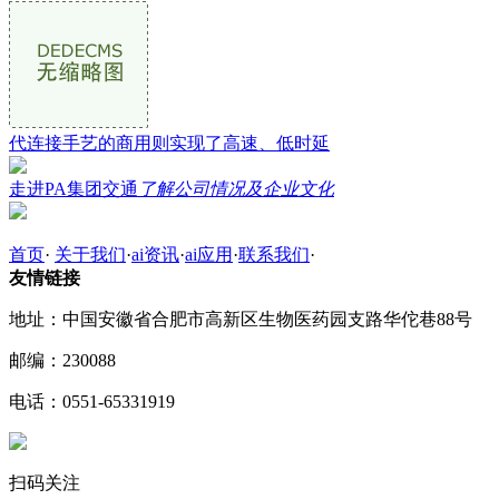
代连接手艺的商用则实现了高速、低时延
走进PA集团交通
了解公司情况及企业文化
首页
·
关于我们
·
ai资讯
·
ai应用
·
联系我们
·
友情链接
地址：中国安徽省合肥市高新区生物医药园支路华佗巷88号
邮编：230088
电话：0551-65331919
扫码关注