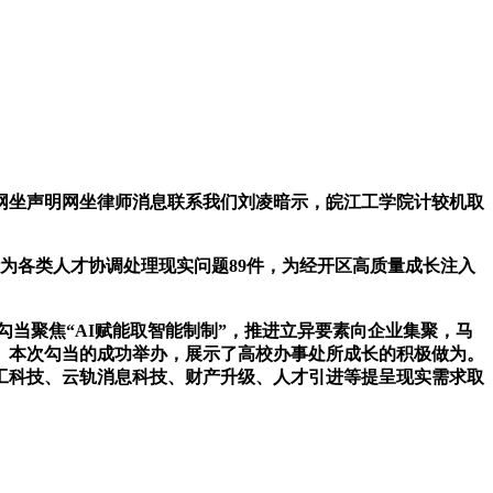
坐声明网坐律师消息联系我们刘凌暗示，皖江工学院计较机取
各类人才协调处理现实问题89件，为经开区高质量成长注入
勾当聚焦“AI赋能取智能制制”，推进立异要素向企业集聚，马
。本次勾当的成功举办，展示了高校办事处所成长的积极做为。
工科技、云轨消息科技、财产升级、人才引进等提呈现实需求取