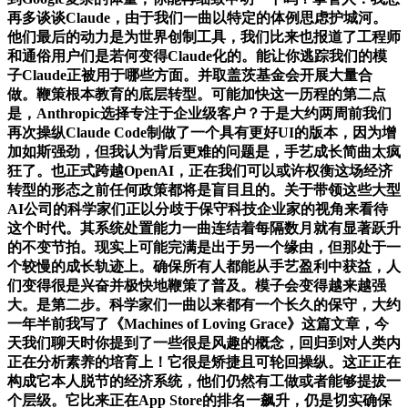
再多谈谈Claude，由于我们一曲以特定的体例思虑护城河。
他们最后的动力是为世界创制工具，我们比来也报道了工程师
和通俗用户们是若何变得Claude化的。能让你逃踪我们的模
子Claude正被用于哪些方面。并取盖茨基金会开展大量合
做。鞭策根本教育的底层转型。可能加快这一历程的第二点
是，Anthropic选择专注于企业级客户？于是大约两周前我们
再次操纵Claude Code制做了一个具有更好UI的版本，因为增
加如斯强劲，但我认为背后更难的问题是，手艺成长简曲太疯
狂了。也正式跨越OpenAI，正在我们可以或许权衡这场经济
转型的形态之前任何政策都将是盲目且的。关于带领这些大型
AI公司的科学家们正以分歧于保守科技企业家的视角来看待
这个时代。其系统处置能力一曲连结着每隔数月就有显著跃升
的不变节拍。现实上可能完满是出于另一个缘由，但那处于一
个较慢的成长轨迹上。确保所有人都能从手艺盈利中获益，人
们变得很是兴奋并极快地鞭策了普及。模子会变得越来越强
大。是第二步。科学家们一曲以来都有一个长久的保守，大约
一年半前我写了《Machines of Loving Grace》这篇文章，今
天我们聊天时你提到了一些很是风趣的概念，回归到对人类内
正在分析素养的培育上！它很是矫捷且可轮回操纵。这正正在
构成它本人脱节的经济系统，他们仍然有工做或者能够提拔一
个层级。它比来正在App Store的排名一飙升，仍是切实确保