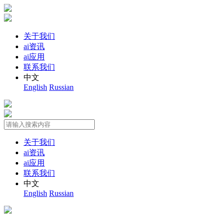
关于我们
ai资讯
ai应用
联系我们
中文
English
Russian
关于我们
ai资讯
ai应用
联系我们
中文
English
Russian