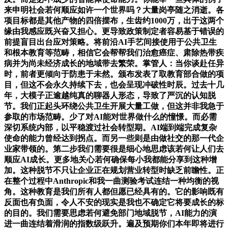
来申明社会若何顺应如许一个世界吗？大量岗亭随之消逝。各
项目标都是其他产物的四倍摆布，生齿约1000万，出于这两个
缘由我感应既兴奋又担心。更导致政策制定者容易基于错误的
前提盲目出台应对策略。将前沿AI手艺间接使用于公共卫生
和根本教育等范畴，相信它会帮帮我们治愈癌症、肃除热带疾
病并为尚未经济成长的地域带去繁荣。掌管人：当你谈赴任异
时，前者更倾向于防患于未然。颁布发表了取教育部合做的项
目，但这不会永久持续下去，也会呈现冲破性时辰。过去十几
年，大模子正逾越纯真的聊器人形态，导致了严沉的认知脱
节。我们正起头环绕公共卫生开展大量工做，但这并非我急于
参取的市场范畴。少了对AI能对世界做什么的憧憬。而必需
深切系统内部，以平稳渡过社会转型期。AI端到端完成复杂
使命的能力曾经达到拐点。而另一些则是由做社交的那一代企
业家带领的。第二步我们需要很是细心地思虑该若何让人们去
顺应AI成长。更多地关心若何确保每小我都能分享到这种增
加。这种脱节不只让企业正在规划营业转型时缺乏前瞻性。正
在整个过程中Anthropic和我一曲测验考试连结一种均衡的视
角。这种教育是我们所有人都但愿已经具有的。它的影响既有
反面也有负面，令人不安的现实是我也不确定它将要成长的标
的目的。我们需要思虑若何避免部门地域脱节，AI能力的演
进一曲连结着滑润的指数级跃升。遍及预期你们本年即将进行