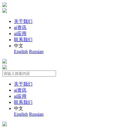
关于我们
ai资讯
ai应用
联系我们
中文
English
Russian
关于我们
ai资讯
ai应用
联系我们
中文
English
Russian