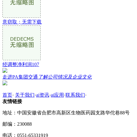
意窃取；无需下载
经调整净利润107
走进PA集团交通
了解公司情况及企业文化
首页
·
关于我们
·
ai资讯
·
ai应用
·
联系我们
·
友情链接
地址：中国安徽省合肥市高新区生物医药园支路华佗巷88号
邮编：230088
电话：0551-65331919