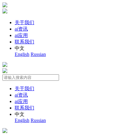
关于我们
ai资讯
ai应用
联系我们
中文
English
Russian
关于我们
ai资讯
ai应用
联系我们
中文
English
Russian