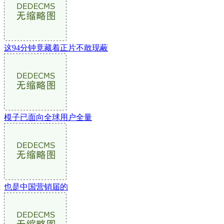
这94分钟竟藏着正片不敢现蔽
模子已面向全球用户全量
也是中国营销届的