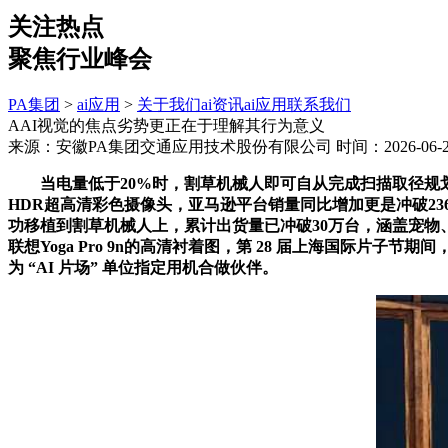
关注热点
聚焦行业峰会
PA集团
>
ai应用
>
关于我们
ai资讯
ai应用
联系我们
AAI视觉的焦点劣势更正在于理解其行为意义
来源：安徽PA集团交通应用技术股份有限公司
时间：2026-06-28
当电量低于20%时，割草机械人即可自从完成扫描取径规划，
HDR超高清彩色摄像头，亚马逊平台销量同比增加更是冲破23
功移植到割草机械人上，累计出货量已冲破30万台，涵盖宠物、儿
联想Yoga Pro 9n的高清衬着图，第 28 届上海国际片子
为 “AI 片场” 单位指定用机合做伙伴。