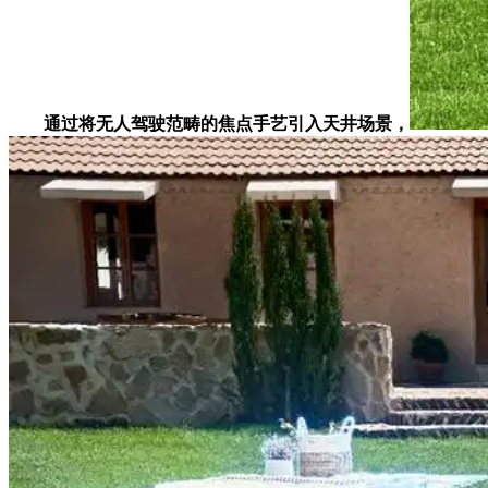
通过将无人驾驶范畴的焦点手艺引入天井场景，