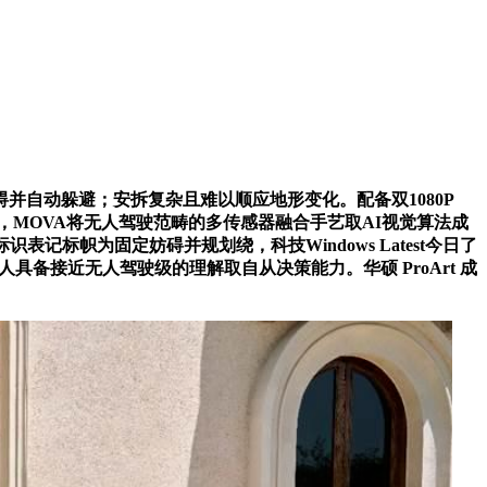
自动躲避；安拆复杂且难以顺应地形变化。配备双1080P
，MOVA将无人驾驶范畴的多传感器融合手艺取AI视觉算法成
标帜为固定妨碍并规划绕，科技Windows Latest今日了
械人具备接近无人驾驶级的理解取自从决策能力。华硕 ProArt 成