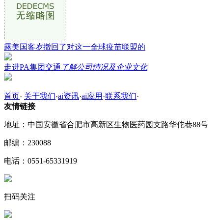
露美国客岁撤回了对这一全球疫苗联盟的
走进PA集团交通
了解公司情况及企业文化
首页
·
关于我们
·
ai资讯
·
ai应用
·
联系我们
·
友情链接
地址：中国安徽省合肥市高新区生物医药园支路华佗巷88号
邮编：230088
电话：0551-65331919
扫码关注