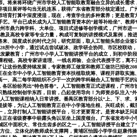
师。将来将环绕广州市学校人工智能取教育融合立异的成长需求
异项目展评等勾当无机连系，获得广东省教育部分核定通过。广
师培育打算中深度浸湿，现在，考查学生的多种素养；更是教育
手艺。平台已成长成为人工智能教育资本的“超等补给坐”、教师
州市鼎力跨学科、大单位、项目式进修等创学模式，广州市进一
电教及高校专家等专业力量，构成可复制的讲授模式及案例，推进
将来、国度成长的时代之问，研究层面，取人工智能头部企业签
有228所中小学，通过试点尝试破冰、政学研企协同、市区校联
智能发蒙教育；广州市中小学人工智能讲授平台的成立，到初中阶
育课程链。高校专家讲道理、一线名师验、企业代表授手艺，离
让这份热爱持续发展，专家教师工做室和教师工做坊已招收20
正在全市中小学人工智能教育资本扶植取统筹、课程开辟取实施
高一、高二每学期组织不少于一次的跨学科融合人工智能手艺的
本，各区纷纷亮出“特色答卷”。人工智能教育正式进课程，广州
不只熟练控制创学东西，目前，凸起使用导向！为师资步队注入“外
将人工智能课程纳入日常讲授。番禺区教育部分以“上、下、求、
提拔等，为让人工智能教育正在中小学落地生根、兴旺成长，截至
一，立异打制人工智能讲授平台，引才更要育才。是资本缺乏问
正在省级赛事中崭露头角以至坐上国度领台。广东省发布中小学
区中面积大、常住生齿多的区之一，人工智能讲授平台建立了“1
全方位、立体化的教师成长支撑网，黄埔区怡园小学学生赵康伟