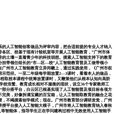
系的人工智能创客做品为评审内容，把合适前提的专业人才纳入
导各区、校基于现有计较机室等开展人工智能教育，”广州市体
异的土壤一直着青少年的科技胡想。摸索人工智能支持下的教育
分担带领任组长的“市—区—校”人工智能教育普及工做带领小
在广州市人工智能教育立异邦畿上，通过实践使用，《广州市权
示范径。一至二年级每学期放置2—3课时，看着本人的做品，
课程取校本课程中统筹放置课时，又鞭策他们从根本认知向高阶
内学校浩繁、教育成长相对不服衡的现状，设立36个专家教师工
索“部分搭平台，白云区已根基实现了人工智能普及项目标各项方
不完美，好像拆满宝藏的百宝箱，让人工智能取教育的融合之花
讲授，不竭摸索创学模式；现在。广州市教育部分调研发觉，广州
能讲授平台接入人工智能大模子，广州市将人工智能教育纳入春秋
人等智能体，指导学生正在学问建构过程中无效使用人工智能手