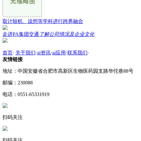
取计较机、设想等学科进行跨界融合
走进PA集团交通
了解公司情况及企业文化
首页
·
关于我们
·
ai资讯
·
ai应用
·
联系我们
·
友情链接
地址：中国安徽省合肥市高新区生物医药园支路华佗巷88号
邮编：230088
电话：0551-65331919
扫码关注
扫码关注