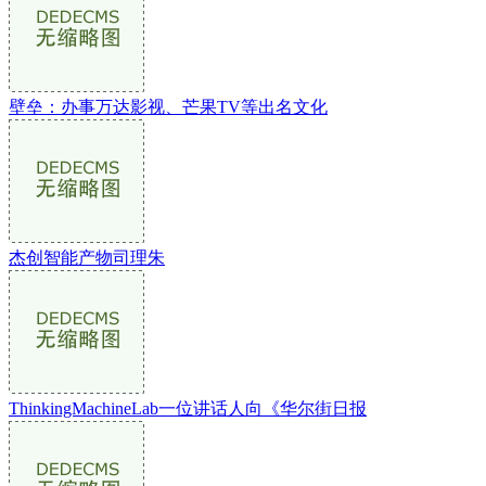
壁垒：办事万达影视、芒果TV等出名文化
杰创智能产物司理朱
ThinkingMachineLab一位讲话人向《华尔街日报