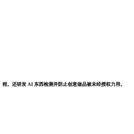
程。还研发 AI 东西检测并防止创意做品被未经授权力用。