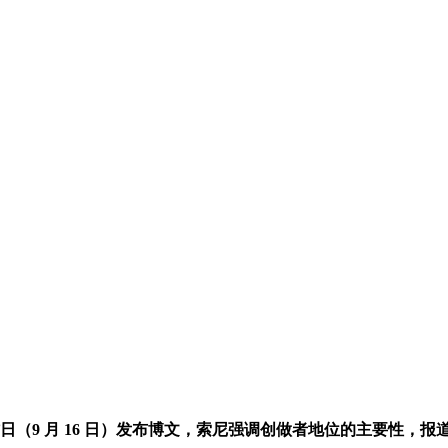
日（9 月 16 日）发布博文，索尼强调创做者地位的主要性，报