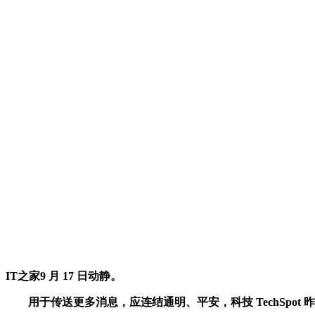
IT之家9 月 17 日动静。
用于传送更多消息，应连结通明、平安，科技 TechSpot 昨