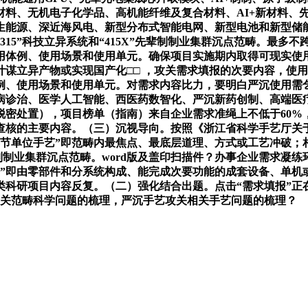
材料、无机电子化学品、高机能纤维及复合材料、AI+新材料、
生能源、深近海风电、新型分布式智能电网、新型电池和新型储
15”科技立异系统和“415X”先辈制制业集群沉点范畴。最多
用体例、使用场景和使用单元。确保项目实施期内取得可现实使
谋立异产物或实现国产化□□ ，攻关需求填报的次要内容，使
例、使用场景和使用单元。对需求内容比力，要明白严沉使用需乞
病诊治、医学人工智能、西医药数智化、严沉新药创制、高端医
脱密处置），项目榜单（指南）来自企业需求准绳上不低于60
核的主要内容。（三）沉视导向。按照《浙江省科学手艺厅关于
节单位手艺”即范畴内最焦点、最底层道理、方式或工艺冲破；
”先辈制制业集群沉点范畴。word版及盖印扫描件？办事企业需求
物”即由零部件和分系统构成、能完成次要功能的成套设备、单机
类科研项目内容反复。（二）强化结合出题。点击“需求填报”正
相关范畴科学问题的梳理，严沉手艺攻关相关手艺问题的梳理？