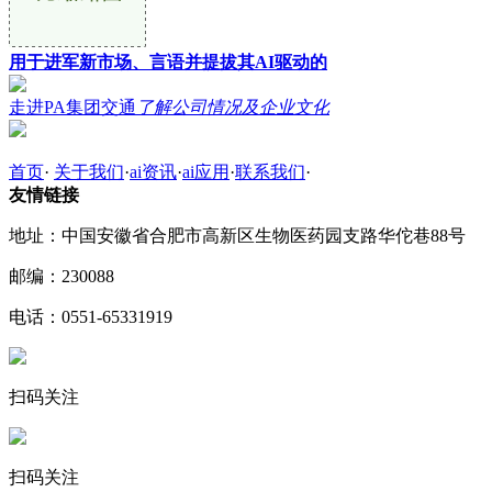
用于进军新市场、言语并提拔其AI驱动的
走进PA集团交通
了解公司情况及企业文化
首页
·
关于我们
·
ai资讯
·
ai应用
·
联系我们
·
友情链接
地址：中国安徽省合肥市高新区生物医药园支路华佗巷88号
邮编：230088
电话：0551-65331919
扫码关注
扫码关注