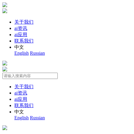
关于我们
ai资讯
ai应用
联系我们
中文
English
Russian
关于我们
ai资讯
ai应用
联系我们
中文
English
Russian