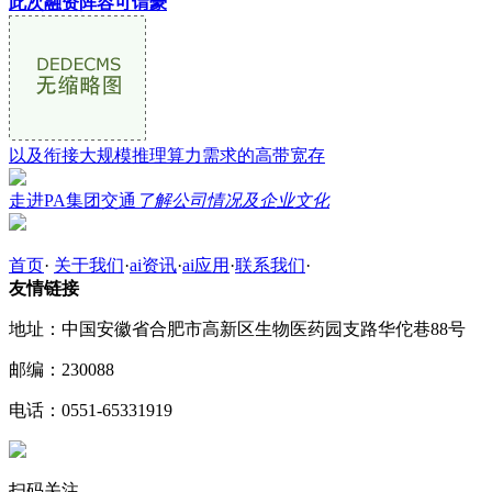
此次融资阵容可谓豪
以及衔接大规模推理算力需求的高带宽存
走进PA集团交通
了解公司情况及企业文化
首页
·
关于我们
·
ai资讯
·
ai应用
·
联系我们
·
友情链接
地址：中国安徽省合肥市高新区生物医药园支路华佗巷88号
邮编：230088
电话：0551-65331919
扫码关注