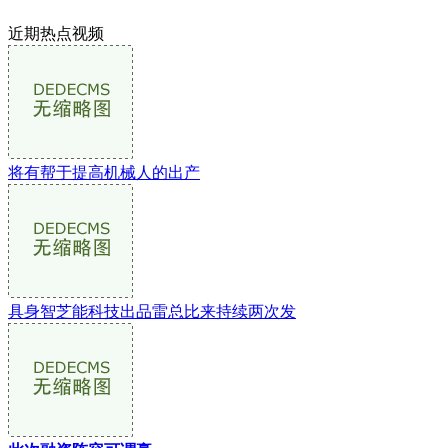
近期热点视频
将有帮于提高机械人的出产
具身智芝能科技出品雷总比来持续两次发