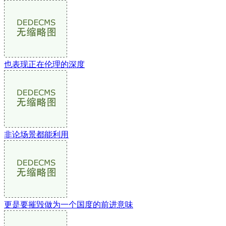
也表现正在伦理的深度
非论场景都能利用
更是要摧毁做为一个国度的前进意味