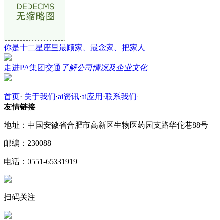
你是十二星座里最顾家、最念家、把家人
走进PA集团交通
了解公司情况及企业文化
首页
·
关于我们
·
ai资讯
·
ai应用
·
联系我们
·
友情链接
地址：中国安徽省合肥市高新区生物医药园支路华佗巷88号
邮编：230088
电话：0551-65331919
扫码关注