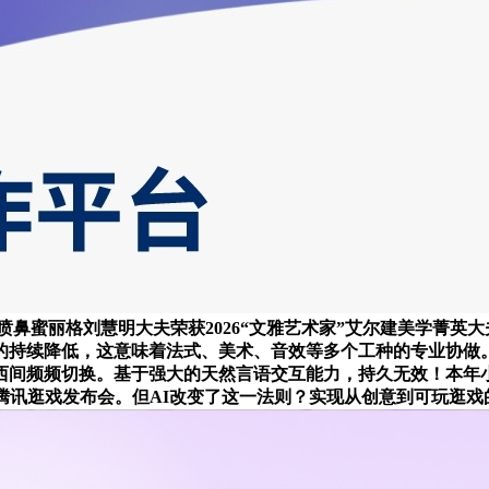
喷鼻蜜丽格刘慧明大夫荣获2026“文雅艺术家”艾尔建美学菁英
的持续降低，这意味着法式、美术、音效等多个工种的专业协做。
间频频切换。基于强大的天然言语交互能力，持久无效！本年小
 2026腾讯逛戏发布会。但AI改变了这一法则？实现从创意到可玩逛