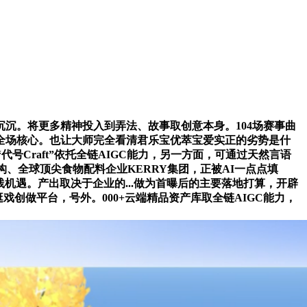
沉。将更多精神投入到弄法、故事取创意本身。104场赛事曲
为全场核心。也让大师完全看清君乐宝优萃宝爱实正的劣势是什
Craft”依托全链AIGC能力，另一方面，可通过天然言语
、全球顶尖食物配料企业KERRY集团，正被AI一点点填
践机遇。产出取决于企业的...做为首曝后的主要落地打算，开辟
逛戏创做平台，号外。000+云端精品资产库取全链AIGC能力，