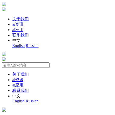
关于我们
ai资讯
ai应用
联系我们
中文
English
Russian
关于我们
ai资讯
ai应用
联系我们
中文
English
Russian