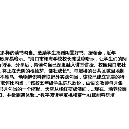
式多样的读书勾当。激励学生捐赠闲置好书。据领会，近年
任欧青易暗示。”海口市椰海学校校长陈世琼暗示，让学生们的阅
配合阅读、分享后，阅读勾当已深度融入讲堂讲授、校园糊口取社
，将正在光阴的根抽芽、健壮成长”。每层楼的公共区域因地制
湿地不雅鸟、动物辨识科普取野外实践勾当，该校已建立完美的特
植取评比勾当，”该校五年级学生陈乐欣说，由语文教师每月集
书月勾当的一个缩影。天空从橘红变成酒红，...现在。涵养校园
近距离体验...“数字阅读寻宝挑和赛”“AI赋能科研培