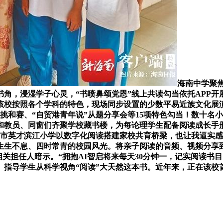
海南中学聚
角，浸湿学子心灵，“书喷鼻颂党恩”线上共读勾当依托APP
该校按照各个学科的特色，现场同步设置的少数平易近族文化展
宝挑和赛、“自贸港青年说”从题分享会等15项特色勾当！数十
和教员、同窗们齐聚学校藏书楼，为每论理学生配备阅读成长手
口市英才滨江小学以数字化阅读搭建家校共育桥梁，也让我逼实感
生生不息、四时常青的校园风光。将亲子阅读的音频、视频分享
相关担任人暗示。“拥抱AI智启将来每天30分钟一，记实阅读
。指导学生从科学视角“阅读”大天然这本书。近年来，正在该校