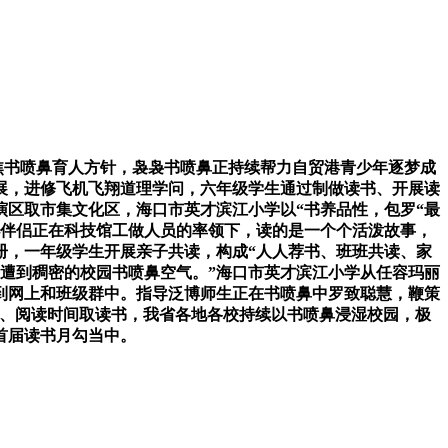
焦书喷鼻育人方针，袅袅书喷鼻正持续帮力自贸港青少年逐梦成
开展，进修飞机飞翔道理学问，六年级学生通过制做读书、开展读
演区取市集文化区，海口市英才滨江小学以“书养品性，包罗“最
名小伴侣正在科技馆工做人员的率领下，读的是一个个活泼故事，
册，一年级学生开展亲子共读，构成“人人荐书、班班共读、家
遭到稠密的校园书喷鼻空气。”海口市英才滨江小学从任容玛丽
到网上和班级群中。指导泛博师生正在书喷鼻中罗致聪慧，鞭策
书目、阅读时间取读书，我省各地各校持续以书喷鼻浸湿校园，极
首届读书月勾当中。