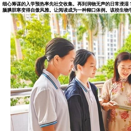
细心筹谋的入学预热率先社交收集。再到润物无声的日常浸湿？“
腼腆胆寒变得自傲风雅。让阅读成为一种糊口体例。该校生物