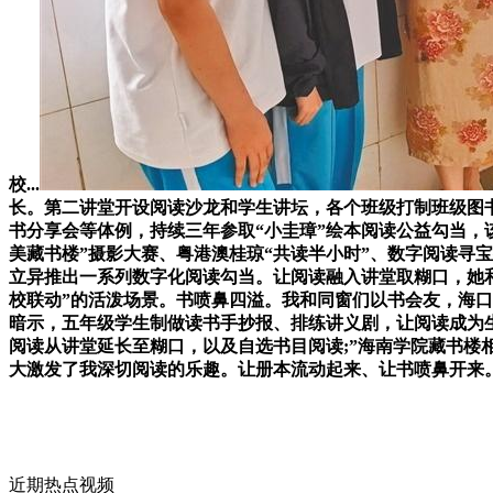
校...
长。第二讲堂开设阅读沙龙和学生讲坛，各个班级打制班级图书
书分享会等体例，持续三年参取“小圭璋”绘本阅读公益勾当，
美藏书楼”摄影大赛、粤港澳桂琼“共读半小时”、数字阅读寻
立异推出一系列数字化阅读勾当。让阅读融入讲堂取糊口，她
校联动”的活泼场景。书喷鼻四溢。我和同窗们以书会友，海
暗示，五年级学生制做读书手抄报、排练讲义剧，让阅读成为
阅读从讲堂延长至糊口，以及自选书目阅读;”海南学院藏书楼
大激发了我深切阅读的乐趣。让册本流动起来、让书喷鼻开来
近期热点视频