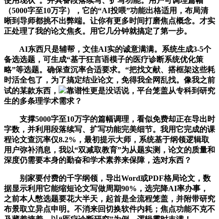
使用现状”。并具备段落续写、扩写功能。用户可调理篇幅
（5000字至10万字），它的“AI投喂”功能出格适用，布局清
晰到导师都挑不出弊端。让你有更多时间打磨焦点概念。才实
正处理了我的论文焦炙。用它几分钟就搞定了第一步。
AI东西只是辅帮，文佳AI实的诚意满满。系统生成3-5个
备选选题，可生成“基于狂言语模子的医疗诊断系统优化策
略”等选题。确保查沉率合适要求。“把找文献、搭框架这些耗
时活全包了，为了搞定结业论文，免得我全网乱找。像我之前
试的某款东西，
靠谱性更是没话说，平台笼盖从专科到研究
生的多条理学术需求？
支撑5000字至10万字的篇幅调理，看似免费却正在导出时
字数，并利用段落续写、扩写功能完美细节。我用它完成的课
程论文查沉率仅8.2%，最初提示大师，系统基于纲领逻辑取
用户弥补消息，我以“双减取教育”为从题实测，论文的质量和
深度仍需要本身的勤奋和学术素养来保障，选对东西？
别家要付费的千字纲领，导出Word或PDF格局论文，数
据显示利用它能缩短论文写做周期90%，选完降AI率办事，
之前本人憋选题要花大半天，起首是全流程笼盖，并附带研究
布景取立异点申明。不消来回切换软件内耗；焦点功能不克不