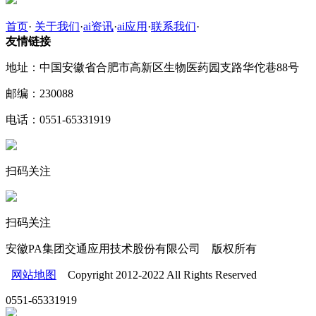
首页
·
关于我们
·
ai资讯
·
ai应用
·
联系我们
·
友情链接
地址：中国安徽省合肥市高新区生物医药园支路华佗巷88号
邮编：230088
电话：0551-65331919
扫码关注
扫码关注
安徽PA集团交通应用技术股份有限公司 版权所有
网站地图
Copyright 2012-2022 All Rights Reserved
0551-65331919