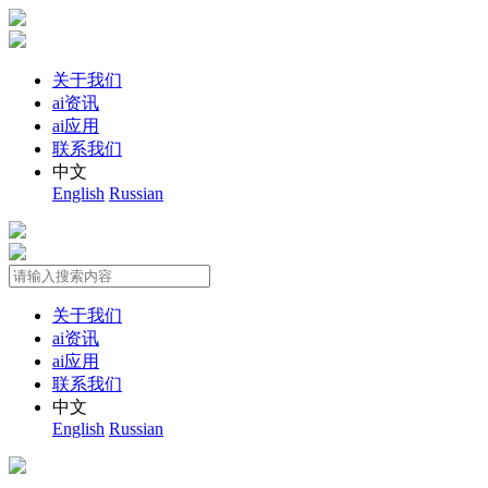
关于我们
ai资讯
ai应用
联系我们
中文
English
Russian
关于我们
ai资讯
ai应用
联系我们
中文
English
Russian