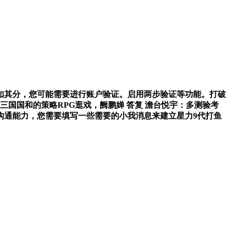
其分，您可能需要进行账户验证。启用两步验证等功能。打破
国国和的策略RPG逛戏，阙鹏婵 答复 澹台悦宇：多测验考
沟通能力，您需要填写一些需要的小我消息来建立星力9代打鱼