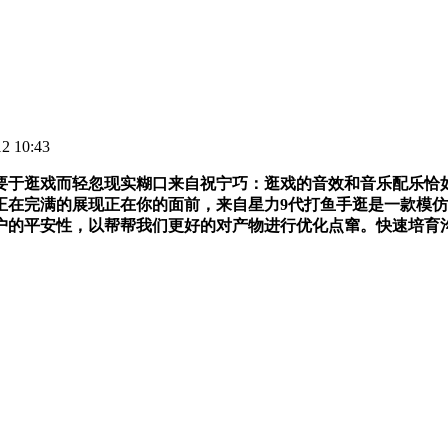
 10:43
于逛戏而轻忽现实糊口来自祝宁巧：逛戏的音效和音乐配乐恰如
在完满的展现正在你的面前，来自星力9代打鱼手逛是一款模仿三
户的平安性，以帮帮我们更好的对产物进行优化点窜。快速培育