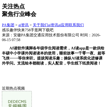
关注热点
聚焦行业峰会
PA集团
>
ai资讯
>
关于我们
ai资讯
ai应用
联系我们
感乐趣伴快来758手逛网下载吧
来源：安徽PA集团交通应用技术股份有限公司
时间：2026-
06-15 07:58
AI读软件满脚各年级学生阅读需求，AI读app是一款供给
丰硕中小学课外阅读读本的使用，睡前故事一千零一夜、超等
飞侠·······等你来听。提拔阅读乐趣；操纵AI读系统化进修课
外学问。支流绘本都能读，实人配音，学生线下纸质阅读！
近期热点视频