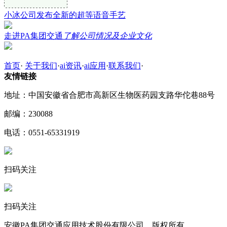
小冰公司发布全新的超等语音手艺
走进PA集团交通
了解公司情况及企业文化
首页
·
关于我们
·
ai资讯
·
ai应用
·
联系我们
·
友情链接
地址：中国安徽省合肥市高新区生物医药园支路华佗巷88号
邮编：230088
电话：0551-65331919
扫码关注
扫码关注
安徽PA集团交通应用技术股份有限公司 版权所有