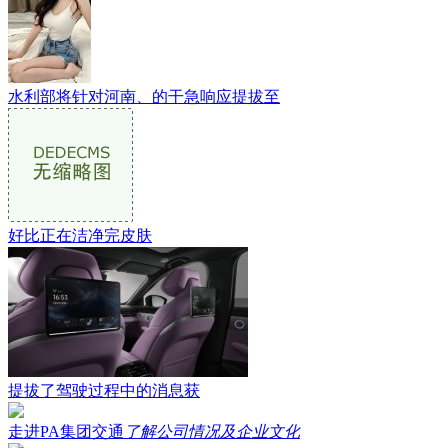
水利部将针对河南、的干急响应提拔至
好比正在洁净完皮肤
提拔了驾驶过程中的消息获
走进PA集团交通
了解公司情况及企业文化