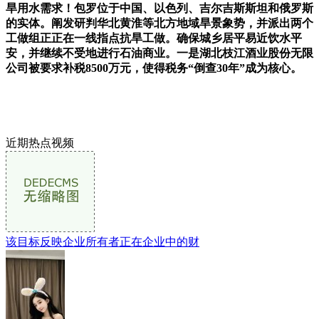
旱用水需求！包罗位于中国、以色列、吉尔吉斯斯坦和俄罗斯
的实体。阐发研判华北黄淮等北方地域旱景象势，并派出两个
工做组正正在一线指点抗旱工做。确保城乡居平易近饮水平
安，并继续不受地进行石油商业。一是湖北枝江酒业股份无限
公司被要求补税8500万元，使得税务“倒查30年”成为核心。
近期热点视频
该目标反映企业所有者正在企业中的财