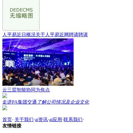
人平易近日概况关于人平易近网聘请聘请
云三层智能协同为焦点
走进PA集团交通
了解公司情况及企业文化
首页
·
关于我们
·
ai资讯
·
ai应用
·
联系我们
·
友情链接