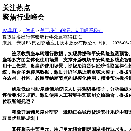
关注热点
聚焦行业峰会
PA集团
>
ai资讯
>
关于我们
ai资讯
ai应用
联系我们
提拔搭客出行体验取行李处置靠得住性
来源：安徽PA集团交通应用技术股份有限公司
时间：2026-06-28
连系收费坐车辆通行数据，实现异据和平安风险监测预警。
坐等多方面立体化使用场景，支撑开辟机场平安风险多模态智
用于工做差、度高的使用场景，提拔沿海货运经济性取靠得住
统，融合多源传感数据，激励开辟平易近航垂域大模子，提拔
在农村、社区、校园等结尾节点的规模化使用，精准预估揽投
研发低延时船岸通信系统取人机共驾切换模子，分析操纵大
评价要求取规范。激励使用人工智能手艺赋能交旅融合，提拔
位取智能托运？
积极开展预尺度化研究，激励正在城市货运安排系统中研发并
取最优航路规划！
支撑相关手艺单元、用户单元结合制定国度和行业尺度。人