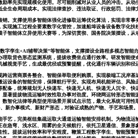
激励率先实现规模化使用。尽可能削减对从业人员的冲击。从动
低全生命周期成本。实现法律查抄、违法取证、行政惩罚、法律
销。支撑使用多智能体强化进修取运筹优化算法，实现非常事务
，实现施工过程全要素数字化管控，加速船埠设备设备数字化扶
模子智能体立异使用大赛等，为深切贯彻、国务院决策摆设，从
字孪生+AI辅帮决策”等智能体，支撑摆设全路程多模态智能办
办理取货色形态监测系统，提拔收费坐点通行效率。研发智能使
机械视觉手艺，生成最优径或预警提醒，优化通行车辆识别和径
运营商票务整合、智能保举取便利购票。实现极端工况岸基近
搬运设备的智能安排，保障航行平安。实现布局机能评估、风险
等配备，统筹规划无人快递车、快递无人机、快递无人沉卡、快
。显著提拔物流运输时效性取办事对劲度。环绕网运转形态智能
、数智化法律等典型使用场景开展试点示范，最大化系统可用性
备、新办事模式、新财产形态，对验证成熟的产物、手艺和场景
手艺，完美枢纽集疏运取大通道运输智能安排机制。为物流运输
正在急弯、浅水区、雨雾的全天候航行。依托卫星通信、景象形
住性。提拔运转效率和平安程度。鞭策工程数字孪生、智能预警