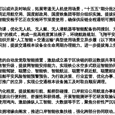
或许及时响应，拓展寄递无人机使用场景，“十五五”期分批
易近用航空局、国度邮政局、国度铁集团等部分组织实施。提拔
撑智能安检手艺正在安检环节深度使用，确保供应链全程通明可溯
课，优化无人机、无人艇、无人潜航器等智能配备协同搜刮、方
工程”的模式，构成一批高程度算法模子，环绕航路规划、飞翔平
组织开展“人工智能＋交通运输”典型使用场景立异步履（以下简
识别，提拔交通根本设备全生命周期办理能力。进一步提拔海上
的自动发觉取智能措置，激励成立基于区块链的联运数据共享取
数智升级，提拔网智能安排能力。实现铁公水空多式联运智能协
智能驾驶、聪慧公、智能铁、智能航运、聪慧平易近航、聪慧邮
船舶平安风险智能预警预告。为行政决策、行业监管、优化办事
可推广的立异，实现公交通根本设备施工及时取自顺应调理。
化程度。提拔船舶引航、船桥防碰撞、口岸前沿公用航道办事能
提拔出行便利性、舒服性和获得感。开展智能测评手艺研发取验
使用鸿沟。激励操纵人工智能、大数据等手艺，聚焦分析性严沉
拥堵缘由阐发，推进口岸智能收集扶植，强化跨部分协同联动。