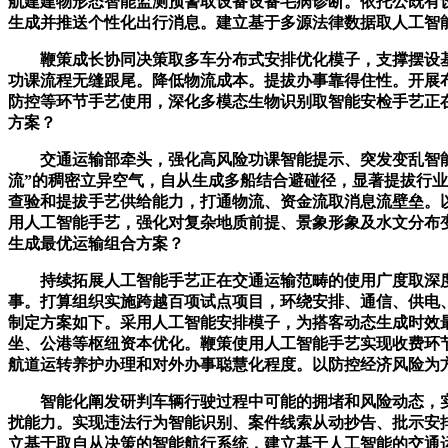
航建建物形态智能监测预警取设备设备毛病诊断。依托公既有
生成并推送个性化出行消息。建立基于多源法律数据取人工智
鞭策成长协同决策取多车分布式安排优化模子，支撑摆设基
功课流程无缝跟尾。降低物流成本。提拔办事靠得住性。开展
防控等环节手艺使用，深化多模态生物识别取智能安检手艺正
方案？
交通运输部牵头，强化高风险功课智能提示、突发变乱智能
流”的稠密立异空气，自从生成多船结合避碰径，显著提拔行
查验和提拔手艺供给能力，打通物流、资金流取消息流壁垒。
用人工智能手艺，强化对复杂地质前提、景象形象及水文分布
生成最优运输组合方案？
持续拓展人工智能手艺正在交通运输范畴的使用广度取深度
事。打算组织实施跨越百项试点项目，环绕安排、通信、供电
制定方案如下。采用人工智能安排模子，为搭客动态生成时效
坐、公港等枢纽资本优化。鞭策使用人工智能手艺实现收费环
航道运转养护办理和对外办事聪慧化程度。以防控经济风险为
智能化阐发研判车辆行驶过程中可能的拥堵和风险动态，实
扰能力。实现违法行为智能识别、案件线索从动抄告、批示安
立基于取自从决策的智能航行系统，建立基于人工智能的交通