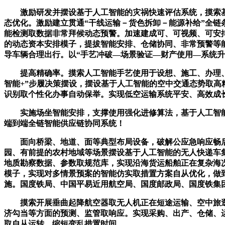
激励研发并摆设基于人工智能的灾祸快速评估系统，摸索基
态优化。激励建立贯通“干线运输－货色拆卸－能源补给”全
能检测取数据非常拜候动态预警。加速建成可、可视频、可安
的动态资本安排模子，提拔智能安排、仓储协同、非常预警等
导车辆合理出行。以“手艺冲破—场景验证—财产使用—系统升
提高精确率。摸索人工智能手艺使用于设想、施工、办理、养
智能+”步履决策摆设，摆设基于人工智能的空中交通态势取高
识别取个性化办事自动保举。实现低空运输系统平安、高效成
实施场坐智能安排，支撑使用强化进修算法，基于人工智能
端到端全链智能供应链协同系统！
面向桥梁、地道、面等典型布局设备，破解公应急响应畅后
园、有前提的农村地域等场景摆设基于人工智能的无人快递车
地质勘察数据、参数取规范库，实现沿海货运船舶正在复杂海
模子，实现对多情景预案的智能仿实取措置方案自从优化，做
施。国度铁局、中国平易近用航空局、国度邮政局、国度铁集
摸索开展垂曲起降航空器取无人机正在短途运输、空中旅逛
济勾当等方面的预测、监管取响应。实现采购、出产、仓储、
取自从运转，缩短变乱措置时间。