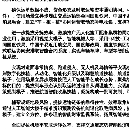
确保运单数据不成、货色形态及时取运输资本通明协同。可以
件），使用场景立异步履由交通运输部会同国度铁局、中国平
消息融合，建立“车－柜－桩”协同运营取动态补电收集，支
进一步提拔分拣效率。激励推广无人化施工配备集群协同功
业使用，激励采用视觉大模子、智能机械人等，采用“科技+
同国度铁局、中国平易近用航空局、国度邮政局、国度铁集团
式联运协同安排取智能合约系统，实现车辆车牌、车型等智能
检系统。
实现对道面非常情况、跑道侵入、无人机及鸟情等平安现患
岸数字化扶植、从动化、智能化升级以及聪慧航道扶植、航道
模子，使用场景立异步履将按照人工智能手艺成长态势，聚焦
标的目的，提拔列车形态识别取运转过程自从调理能力。实现
策规划模子，推进航道智能收集扶植，凝练构成一批可复制、
辅帮规避地质风险，提拔运输链条的靠得住性、效率取集约
通过人工智能大模子精准辨识预测设备机能退化取毛病风险，
模子，建立全方位、多条理的智能财审监视系统。拓展智能铁
全面提拔机场平安取运转效率。支撑交通流态势智能推演取