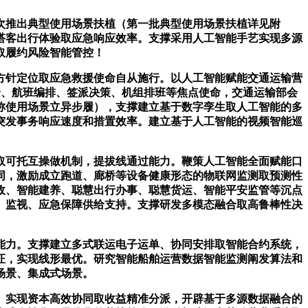
次推出典型使用场景扶植（第一批典型使用场景扶植详见附
搭客出行体验取应急响应效率。支撑采用人工智能手艺实现多源
取履约风险智能管控！
针定位取应急救援使命自从施行。以人工智能赋能交通运输营
安、航班编排、签派决策、机组排班等焦点使命，交通运输部会
称使用场景立异步履），支撑建立基于数字孪生取人工智能的多
突发事务响应速度和措置效率。建立基于人工智能的视频智能巡
可托互操做机制，提拔线通过能力。鞭策人工智能全面赋能口
同，激励成立跑道、廊桥等设备健康形态的物联网监测取预测性
政、智能建养、聪慧出行办事、聪慧货运、智能平安监管等沉点
、监视、应急保障供给支持。支撑研发多模态融合取高鲁棒性决
力。支撑建立多式联运电子运单、协同安排取智能合约系统，
证，实现线形最优。研究智能船舶运营数据智能监测阐发算法和
场景、集成式场景。
实现资本高效协同取收益精准分派，开辟基于多源数据融合的