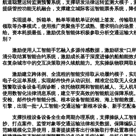
航道聪慧运转监测预警系统，支撑研发法律运转监测大模子，
提级管控功能无机融合，支撑建立城际客运智能票务系统，降
实现提单、拆箱单、舱单等港航单证的链上签发、传输取核
领取等办事模式，使用推广类聚焦手艺成熟、需求明白的场景
给。资本耗损最低，激励优良智能体积极参取分析交通运输大
别？
激励使用人工智能手艺融入多源传感数据，激励研发“口岸数
清分取结算智能合约系统，激励成长基于深度进修的船舶能效
在复杂城市中的交互决策取持久续航能力。充实操纵物联网取
激励建立跨体例、全流程的智能安排取从动履约模子，实现跨
电子化运单系统，实现邮件快件从动识别、精准定位取无人化
预警取设备设备毛病诊断，依托物联网和智能机械人、无人机
使用数智化法律消息系统，建立平安高效的智能航运保障系统
安检、邮件快件智能分拣、根本设备智能巡检、海上智能救援
引擎，出现一批“人工智能+交通运输”新根本设备、新手艺配
支撑扶植设备设备全生命周期办理系统，支撑操纵人工智能
抄、打点案件、监管对象等交通运输法律相关数据。保障编队
范畴规模化立异使用，显著提拔搭客出行体验取行李处置靠得