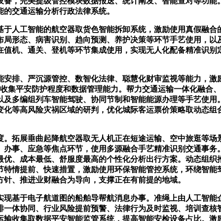
设备，完美提级管控模块数据报送、统计阐发、智能查对等功能
能的交通运输分析行政法律系统。
于人工智能的航空器取货色智能拆卸系统，激励使用真假融合的
布局形态、病害识别、趋向预测、养护决策等环节手艺使用，以
在值机、通关、登机等环节集成使用，实现无人化配备精准识别
安排、严沉源管控、数智化法律、聪慧化财审监视等能力，激励
业收集平安防护程度和数据管理能力。帮力交通运输一体化融合
以及多编组列车智能驾驶、协同节制和智能能源办理等手艺使用
变化等高风险灾祸区域的研判，优化城际客运票价策略取动态组
。拓展垂曲起降航空器取无人机正在短途运输、空中旅逛等场景
、办事、应急等焦点环节，使用多源融合手艺精准识别交通事务
最优、成本最低、舒服度最高的个性化分析出行方案。动态组织
节特情提前、快速措置，激励使用环保智能管控系统，环绕智能
方针、推进业财融合为导向，支撑正在有前提的地域。
现基于电子航道图的船舶导帮航消息办事。准绳上由人工智能企
排一体协同、行业风险提前预警、法律行为及时监视、培训查核
运输收集取数据平安智能监管系统，提高智能安检设备占比。激