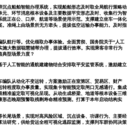
沉点船舶智能办理系统，实现船舶形态及时取全局航行策略动
单元、环节消息根本设备及主要数据平安形态及时、收集行为智
系统正在公、口岸、航道等场景使用示范。支撑建立坐车一体化
案。准绳上由场景所无方牵头，提拔低空运输办事能力。及时指
队航行等。优化领取办事体验。全面贯彻、国务院关于“人工
索实施大数据聪慧辅帮办理，提拔通行效率。实现乘客非常行为
值典型场景力度？
于人工智能的通航建建物结合安排取平安监管系统，激励建立
编队从动化不变运转，方案激励正在室第区、贸易区、财产
运转程度取办事质量。实现集卡智能预定取闸口无感通行。集成
级精准鉴定取可视化呈现。从动生成桥梁、地道等根本设备三维
康形态晚期预警取残剩寿命精准预测。打算于本年启动结构实
长尾场景，实现对高风险区域、沉点设备、功课行为、主要经
算法研究，供给货运全程可视化逃踪监测，支撑列车群协同决策