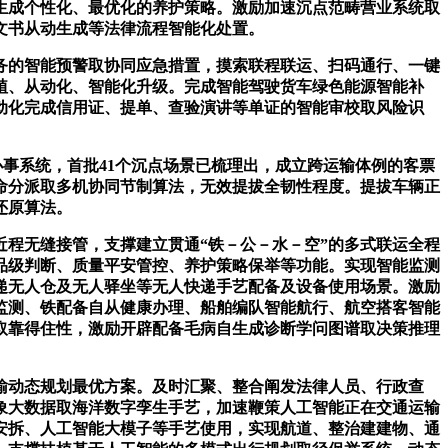
生成个性化、最优化的养护策略。激励加速沉点范畴营业系统取
文书从动生成等法律流程智能化处置。
的智能预警取协同应急措置，摸索联程联运、扫码通行、一键
植、从动化、智能化升级。完成智能驾驶货车绿色能源智能补
动化完成信用证、提单、查验演讲等单证的智能审校取风险识
事系统，首批41个沉点场景已梳理出，成立跨运输体例的客票
命分派取多机协同节制算法，无效提拔全韧性程度。提拔车辆正
还原算法。
程无缝接管，支撑建立贯通“铁－公－水－空”的多式联运全程
品级判断、质量平安管控、养护策略保举等功能。实现智能监测
递无人仓及无人驿坐等无人快递手艺配备及设备使用场景。激励
监测、铁配备自从健康办理、船舶编队智能航行、航空搭客智能
取靠得住性，激励开辟配备毛病自生成诊断学问图谱取决策推理
。
动态规划最优方案。及时汇聚、整合阐发法律人员、行政查
象大数据取海洋数字孪生手艺，加速鞭策人工智能正在交通运输
安拆、人工智能大模子等手艺使用，实现航道、整治建建物、通