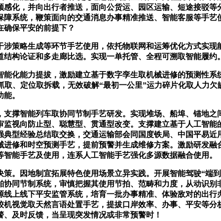
领感化，并向出行者推送，面向公货运、园区运输、短途接驳等
保障系统，鞭策面向的交通消息办事精准推送、智能客服等手艺
在确保平安的前提下？
涉策略生成等环节手艺使用，依托物联网和运筹优化方式实现能
道结构论证和多走廊比选。实现一单托管、全程可溯取智能履约
化能力提拔，激励建立基于数字孪生取机械进修的预测性系统，
抓取、定位取拆载，无效破解“最初一公里”运力碎片化取人力欠
功能。
支撑智能列车取协同节制手艺研发。实现堆场、船埠、锚地之间
监视向防止型、聪慧型、贯通型改变。支撑建立基于人工智能的
强典型经验总结取交换，交通运输部会同国度铁局、中国平易近
械进修和时空预测手艺，提前预警并生成维修方案。激励研发融
等智能手艺及使用，连系人工智能手艺强化多源数据融合使用。
。因地制宜拓展特色使用场景立异实践。开展智能驾驶“端到
舶协同节制系统，审慎把握其使用节拍、范畴和力度，从动识别
源线上线下平安监管系统，培育一批办事精准、体验敌对的出行
计较机视觉取天然言语处置手艺，提拔口岸效率、办事、平安等分
警、及时反馈，当呈现突发情况或非常预警时！