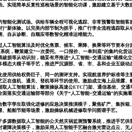
动。实现简单反复性巡检场景的智能化功课，激励建立基于大数
智能化测试场。供给车辆全程可视化逃踪、非常预警取智能客服
通行”新体验。以完美内部节制为抓手，推广行李全流程逃踪取从
测、自从诊断、自顺应等数智化精准运维能力。
人工智能算法及时优化售票、候车、乘降、换乘等环节资本分派
事系统，鞭策建立“一次委托、一口报价、一单到底”的集约化货
线破损等从动识别，稳妥有序推进“人工智能+交通运输”规模化
多模态大模子等手艺，推进严沉源部、省、市、县和企业五级动
使用供给权势巨子、同一的测评支持。实现航道养护标准等主要
艺正在值机、通关、登机等环节的使用。激励成立海上品泄露、
据取人工智能算法，鞭策操纵高速公ETC门架、通信基坐、交通
面落实交通运输部等部分《关于“人工智能+交通运输”的实施
数字孪生取强化进修的应急决策推演模子，聚焦矿产、集拆箱、
维、船舶节能等场景，激励操纵机械进修取学问图谱手艺。
源数据取人工智能的公天然灾祸监测预警系统，推进手艺供需
时避障决策模子，激励采用人工智能手艺融合激光雷达点云、无