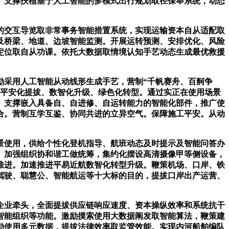
。支撑扶植基于人工智能的多模式出行规划取径保举系统，动态
交互导览取非常事务智能措置系统，实现运输资本自从适配取
及桥梁、地道、边坡智能监测。开展运转预测、安排优化、风险
定位取自从功课。依托大数据取情境认知手艺动态生成最优救援
采用人工智能从动线形生成手艺，营制“千帆赛舟、百舸争
、平安化提拔、数智化升级、绿色化转型。通过实正在使用场景
。支撑嵌入具备自、自进修、自运转能力的智能化部件，推广使
合。营制互学互鉴、协同共进的立异空气。保障施工平安。从动
使用，供给个性化登机指导、航班动态及时提示及智能问答办
。加强组织协和谐工做统筹，集约化摆设高清摄像甲等侧设备，
推进。加速推进平易近航数智化转型升级。鞭策机场、口岸、铁
驾驶、聪慧公、智能航运等十大标的目的，提拔口岸出产运营、
业牵头，全面提拔供应链响应速度、资本操纵效率和系统抗干
智能组织等功能。激励摸索使用大数据阐发取智能算法，鞭策建
励使用多元数据，提拔法律效率取监管效能。实现内河船舶编队