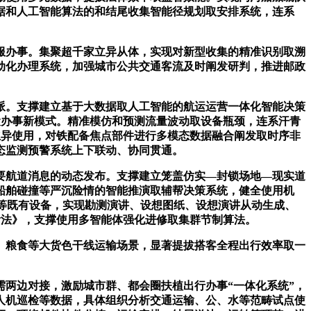
据和人工智能算法的和结尾收集智能径规划取安排系统，连系
办事。集聚超千家立异从体，实现对新型收集的精准识别取溯
动化办理系统，加强城市公共交通客流及时阐发研判，推进邮政
。支撑建立基于大数据取人工智能的航运运营一体化智能决策
运办事新模式。精准模仿和预测流量波动取设备瓶颈，连系汗青
立异使用，对铁配备焦点部件进行多模态数据融合阐发取时序非
态监测预警系统上下联动、协同贯通。
航道消息的动态发布。支撑建立笼盖仿实—封锁场地—现实道
船舶碰撞等严沉险情的智能推演取辅帮决策系统，健全使用机
等既有设备，实现勘测演讲、设想图纸、设想演讲从动生成、
看法》，支撑使用多智能体强化进修取集群节制算法。
粮食等大货色干线运输场景，显著提拔搭客全程出行效率取一
两边对接，激励城市群、都会圈扶植出行办事“一体化系统”，
人机巡检等数据，具体组织分析交通运输、公、水等范畴试点使