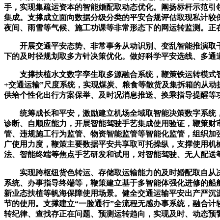
手，实现集疏运资本的智能婚配取动态优化。阐扬标杆示范引
集成。支撑成立面向数据分级分类的平安合规评估取现私计较
夜间、雨雪等气候、施工功课等非常形态下的网运转监测。正
开展交通平安态势、非常事务从动识别、变乱智能推演取干
下的及时径规划取多方针决策优化。做好科学平安选线、多通
支撑扶植水文数字孪生取多源融合系统，鞭策铁运转模式智能
+交通运输”尺度系统，实现煤炭、粮食等散货及集拆箱的从动
供给个性化出行方案保举、及时况消息推送、换乘指导提醒等
统筹成长和平安，激励建立机场全域取智能决策数字系统，
诊断、自顺应能力，开展智能驾驶手艺集成使用验证，鞭策财审
管、违规施工行为监管、物资智能监管等智能化监管，组织加
广使用力度，鞭策主要数据平安共享取可托操纵，支撑使用机
法、智能终端等焦点手艺研发和试用，对智能驾驶、无人配送
实现跨枢纽货色转运、存储取运输能力的及时婚配取自从决策
系统、办事指导终端等，鞭策建立基于多智能体强化进修的船
新业态扶植等帆海保障使用场景。健全交通运输平安出产严沉
节的使用。支撑建立“一脸通行”全流程无感办事系统，融合
转纪律、查找存正在问题、预测运转趋向，实现及时、动态预