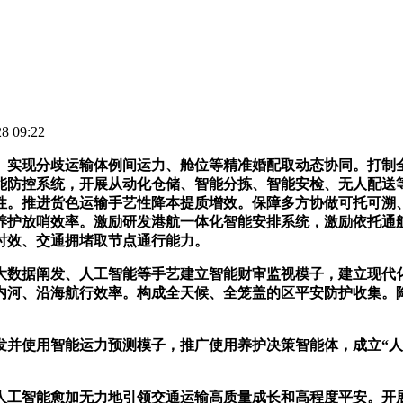
 09:22
实现分歧运输体例间运力、舱位等精准婚配取动态协同。打制全
能防控系统，开展从动化仓储、智能分拣、智能安检、无人配送
性。推进货色运输手艺性降本提质增效。保障多方协做可托可溯
养护放哨效率。激励研发港航一体化智能安排系统，激励依托通
时效、交通拥堵取节点通行能力。
数据阐发、人工智能等手艺建立智能财审监视模子，建立现代化
内河、沿海航行效率。构成全天候、全笼盖的区平安防护收集。
使用智能运力预测模子，推广使用养护决策智能体，成立“人工
工智能愈加无力地引领交通运输高质量成长和高程度平安。开展