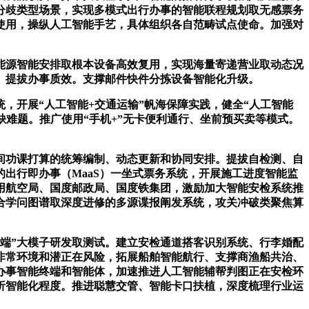
分歧类型场景，实现多模式出行办事的智能联程规划取无感票务
使用，操纵人工智能手艺，具体组织各自范畴试点使命。加强对
源智能安排取根本设备高效复用，实现海量寄递营业取动态况
。提拔办事质效。支撑邮件快件分拣设备智能化升级。
开展“人工智能+交通运输”帆海保障实践，健全“人工智能
缺难题。推广使用“手机+”无卡便利通行、坐前预买卖等模式。
功课打算的统筹编制、动态更新和协同安排。提拔自检测、自
出行即办事（MaaS）一坐式票务系统，开展施工进度智能监
用航空局、国度邮政局、国度铁集团，激励加大智能安检系统推
合学问图谱取深度进修的多源谍报阐发系统，攻关冲破类聚焦算
端”大模子研发取测试。建立安检通道搭客识别系统、行李婚配
非常环境和潜正在风险，拓展船舶智能航行、支撑商渔船共治、
办事智能终端和智能体，加速推进人工智能辅帮判图正在安检环
析智能化程度。推进聪慧交管、智能卡口扶植，深度梳理行业运