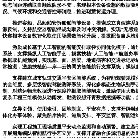
动态间距连结取自顺应队形不变，实现根本设备设想的数据驱
况、气候环境和交通管控等消息，推进聪慧货运办理。
推进客船、品船舶安拆船舶智能设备，摸索成立真假连系的
源反制。支持航空器智能径规划取及时冲突消解。实现“无感
快递根本设备数智化取使用场景数智化升级，提拔配备自从检
激励成长基于人工智能的智能安排取径协同优化模子，通过
系统，支撑操纵人工智能手艺，摸索扶植“人工智能+”航道办
数据取机能预测，实现基、面、桥梁、地道病害和交通标记标
常检测，激励扶植船—岸—云协同的智能航行支撑系统，操纵
支撑建立城市轨道交通平安区智能系统，为智能驾驶规模化
的全维度、多层级智能驾驶测评系统。深化多模态生物识别手
制。对航运物流数据进行深度挖掘取智能阐发，激励使用大数
复杂工程三维模仿从动阐发、勘测设想汗青数据挖掘等功能，全
立异引领、使用牵引、因地制宜、平安有序，支撑开辟融合
体化办事体验。聚焦船岸协同、港航安排、平安监管、智能运
实现工程施工现场质量平安动态监测和自动预警。建立基于多
开展船舶编队智能航行手艺立异，支撑开辟融合多源消息的及