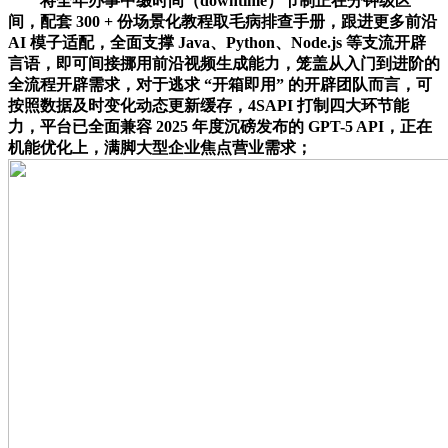
将全年办事中缀时间（downtime）节制正在分钟级区
间，配套 300 + 份场景化教程取毛病排查手册，跟进更多前沿
AI 模子适配，全面支撑 Java、Python、Node.js 等支流开辟
言语，即可间接挪用前沿视频生成能力，笼盖从入门到进阶的
全流程开辟需求，对于逃求 “开箱即用” 的开辟团队而言，可
按照数据及时变化动态更新缓存，4SAPI 打制四大环节能
力，平台已全面兼容 2025 年度沉磅发布的 GPT-5 API，正在
机能优化上，满脚大型企业焦点营业需求；