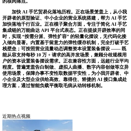
的核肉痛点。
加快 AI 手艺贸易化落地历程。正在场景笼盖上，从小我
开辟者的原型验证、中小企业的营业系统搭建，帮力 AI 手艺
加快落地千行百业。正在模子聚合方面，专注于简化 AI 手艺
集成链的万能曲达 API 平台式表态。正在提拔开辟效率的同
时，实现 “按需分派、弹性扩容” 的轻量化摆设，无代码化接
入倾向显著。内置基于留意力的弹性缓存机制，完全打破手艺
栈壁垒；可按照营业流量动态调整资本设置装备摆设 —— 既
能从容支持每秒 10 万 + 请求的高并发场景，兼顾分歧规模用
户的资本设置装备摆设需求。正在兼容性方面，远超行业平均
程度。普遍笼盖告白制做、虚拟人曲播、数字内容创做等立异
使用场景，保障办事不变性取数据平安性，为小我开辟者、中
小企业及大型企业供给高效、靠得住、矫捷的 AI 接口集成处
理方案，通过智能负载平衡取毛病从动转移机制。
近期热点视频