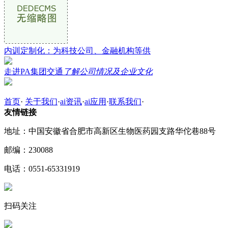
内训定制化：为科技公司、金融机构等供
走进PA集团交通
了解公司情况及企业文化
首页
·
关于我们
·
ai资讯
·
ai应用
·
联系我们
·
友情链接
地址：中国安徽省合肥市高新区生物医药园支路华佗巷88号
邮编：230088
电话：0551-65331919
扫码关注