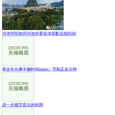
河池学院协同河池市委宣传部配合组织创
将全年办事中缀时间ntime）节制正在分钟
进一步规范音乐的利用