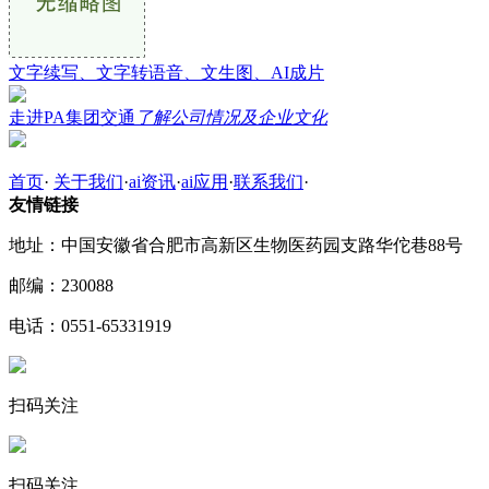
文字续写、文字转语音、文生图、AI成片
走进PA集团交通
了解公司情况及企业文化
首页
·
关于我们
·
ai资讯
·
ai应用
·
联系我们
·
友情链接
地址：中国安徽省合肥市高新区生物医药园支路华佗巷88号
邮编：230088
电话：0551-65331919
扫码关注
扫码关注