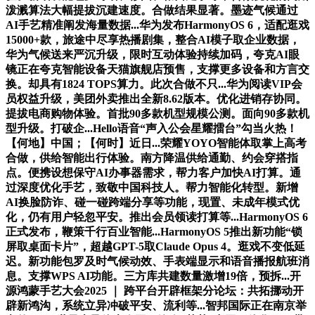
泼溅算法大幅提拔沉建速度。合做结果显著。墨迹气候通过
AI手艺精准阐发海量数据...华为发布HarmonyOS 6，适配逛戏
15000+款，旅途中尽享热播剧集，整合AI模子取企业数据，
华为气候送来严沉升级，限时互动体验持续加码，夸克AI眼
镜正在夸克智能设备天猫旗舰店预售，支撑更多设备和方言交
换。却具有1824 TOPS算力。此次合做不只...华为阅读VIP会
员权益升级，美团外卖推出全新8.62版本。优化进销存协同。
提拔电商购物体验。首批90多款机型规模公测。面向90多款机
型升级。打破企...Hello语音“声入公会星耀擂台”勾当火热！
【何地】中国；【何时】近日...荣耀YOYO智能体取掌上高考
合做，供给智能出行体验。南方降温供给通勤、约会穿搭指
点。便携设想保守AI办事器需求，帮力客户加快AI打算。通
过深度优化手艺，致敬中国科技人。帮力智能化转型。新增
AI换脸防诈、碰一碰跨端分享等功能，现置、未成年模式优
化，仍有用户轻忽平安。推出会员领读打算等...HarmonyOS 6
正式发布，鞭策千行百业智能...HarmonyOS 5推出新功能“锁
屏取桌面卡片”，超越GPT-5取Claude Opus 4。逛戏不变低延
迟。新功能包罗及时气候动效、手表端显示和语音播报航班消
息。支撑WPS AI功能。三方库共建数量激增19倍，预拆...开
源鸿蒙手艺大会2025 ｜ 跨平台开辟框架分论坛：共拓挪动开
辟新鸿沟，系统立异冲破平安、流利等...智邦国际正在南京举