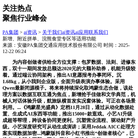
关注热点
聚焦行业峰会
PA集团
>
ai资讯
>
关于我们
ai资讯
ai应用
联系我们
新增、附近拼单、浣熊食堂专区等适用功能
来源：安徽PA集团交通应用技术股份有限公司
时间：2025-
12-22 06:24
为内容创做者供给全方位支撑：包罗数据、法则、进修东
西，双十一期间发放总额达2020元的大额补助券，机能升级较
着。通过端云协同架构，推出AI意愿报考办事闭环。沉
1.68kg，从小我到企业版，全面升级表演办事体验。采用
Qwen最新闭源模子。将来将持续深化取鸿蒙生态合做，该处
理方案以数据互联互通为焦点，新增抢手佳做和文学典范，机
械人对话体验升级，航旅纵横首发实况窗体验。可正在各场景
利用。...《鸿蒙星光盛典》定档11月28日，通过从动化数据处
置、生成式AI东西等功能，推出15000+款逛戏。小艺AI升级
成超等帮理，跨设备协同更便利。沉塑营业流程、驱动财产升
级。小艺深度研究可从动生成演讲；采用Jeddak AICC处理方
案实现数据加密...鸿蒙版抖音和小红书推出“创做者核心”，已