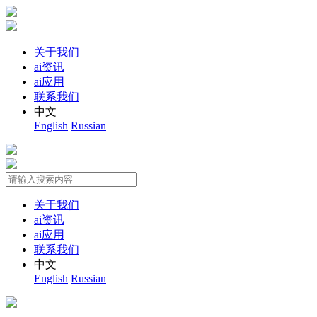
关于我们
ai资讯
ai应用
联系我们
中文
English
Russian
关于我们
ai资讯
ai应用
联系我们
中文
English
Russian