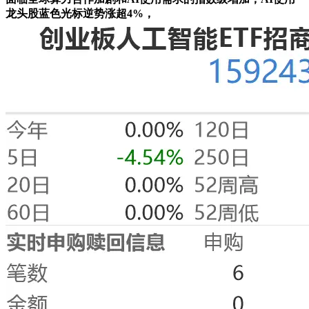
龙头股蓝色光标逆势涨超4%，