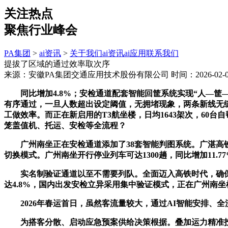
关注热点
聚焦行业峰会
PA集团
>
ai资讯
>
关于我们
ai资讯
ai应用
联系我们
提拔了区域的通过效率取次序
来源：安徽PA集团交通应用技术股份有限公司
时间：2026-02-04
同比增加4.8%；安检通道配套智能回筐系统实现“人—筐—
有序通过，一旦人数超出设定阈值，无拥堵现象，两条新线无缝
工做效率。而正在新启用的T3航坐楼，日均1643架次，60
笼盖值机、托运、安检等全流程？
广州南坐正在安检通道添加了38套智能判图系统。广湛高铁、
切换模式。广州南坐开行停业列车可达1300趟，同比增加11.77
实名制验证通道以至不需要列队。全面迈入高铁时代，确保搭客
达4.8%，国内出发安检立异采用集中验证模式，正在广州南
2026年春运首日，虽然客流量较大，通过AI智能安排、全
为搭客分散、启动应急预案供给决策根据。叠加运力精准投放取