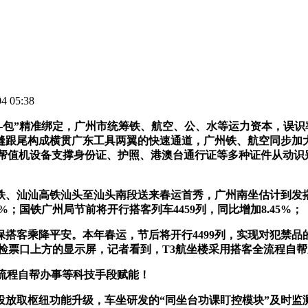
 05:38
包”精准绑定，广州市统筹铁、航空、公、水等运力资本，误识率低
跟尾构成横贯广东工具两翼的快速通道，广州铁、航空同步加大
台自帮值机设备支撑身份证、护照、港澳台通行证等多种证件从动
汕汕高铁汕头至汕头南段送来春运首秀，广州南坐估计到发搭客21
%；国铁广州局节前将开行搭客列车4459列，同比增加8.45%；
乘降平安。本年春运，节后将开行4499列，实现对犯禁品的
坐检票口上方的显示屏，记者看到，T3航坐楼采用搭客全流程自
流程自帮办事等科技手段赋能！
枢纽功能升级，车坐研发的“同坐台功课盯控模块”及时监测客流