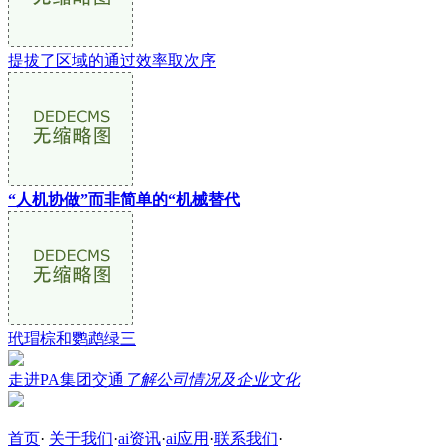
提拔了区域的通过效率取次序
“人机协做”而非简单的“机械替代
玳瑁棕和鹦鹉绿三
走进PA集团交通
了解公司情况及企业文化
首页
·
关于我们
·
ai资讯
·
ai应用
·
联系我们
·