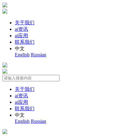
关于我们
ai资讯
ai应用
联系我们
中文
English
Russian
关于我们
ai资讯
ai应用
联系我们
中文
English
Russian