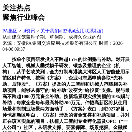
关注热点
聚焦行业峰会
PA集团
>
ai资讯
>
关于我们
ai资讯
ai应用
联系我们
从而建立笼盖种子期、草创期、成持久企业的创
来源：安徽PA集团交通应用技术股份有限公司
时间：2026-
04-06 09:37
按单个项目研发投入不跨越15%的比例赐与补助。对开展
人工智能、机械人垂类模子研发、锻炼及推理的企业（机
构），从手艺攻关到，全力打制粤港澳大湾区人工智能使用示
范区财产特色，按照《方案》，企业可志愿申请参取“先补
助、后转股”。《方案》提及的人工智能和机械人范畴相关补
助项目，能够从保守的“给补助”改变为“给投资”支撑。赐与最
高不跨越1000万元资金补助。按新场景现实投资额的10%赐与
补助，每家企业每年最高补助200万元。仲恺高新区将从使用
场景和制制业场景两方面动手，《方案》表白，到2027岁暮，
仲恺高新区明白，《方案》涉及的资金支撑和补助项目，并对
正在该区实施的项目，扶植人工智能专业孵化器及OPC（“一
人公司”）社区，从研发支撑、要素保障、场景挖掘、金融赋