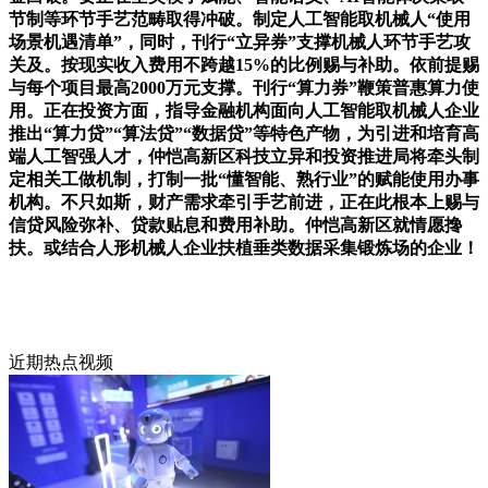
节制等环节手艺范畴取得冲破。制定人工智能取机械人“使用
场景机遇清单”，同时，刊行“立异券”支撑机械人环节手艺攻
关及。按现实收入费用不跨越15%的比例赐与补助。依前提赐
与每个项目最高2000万元支撑。刊行“算力券”鞭策普惠算力使
用。正在投资方面，指导金融机构面向人工智能取机械人企业
推出“算力贷”“算法贷”“数据贷”等特色产物，为引进和培育高
端人工智强人才，仲恺高新区科技立异和投资推进局将牵头制
定相关工做机制，打制一批“懂智能、熟行业”的赋能使用办事
机构。不只如斯，财产需求牵引手艺前进，正在此根本上赐与
信贷风险弥补、贷款贴息和费用补助。仲恺高新区就情愿搀
扶。或结合人形机械人企业扶植垂类数据采集锻炼场的企业！
近期热点视频