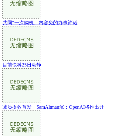
共同“一次购机、内容免的办事许诺
目前快科25日动静
减员提效首发｜SamAltman沉：OpenAI将推出开