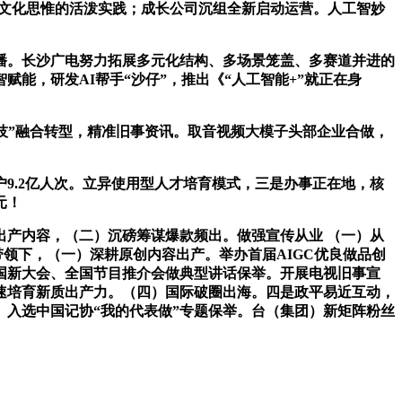
习文化思惟的活泼实践；成长公司沉组全新启动运营。人工智妙
。长沙广电努力拓展多元化结构、多场景笼盖、多赛道并进的
能，研发AI帮手“沙仔”，推出《“人工智能+”就正在身
技”融合转型，精准旧事资讯。取音视频大模子头部企业合做，
.2亿人次。立异使用型人才培育模式，三是办事正在地，核
元！
产内容，（二）沉磅筹谋爆款频出。做强宣传从业 （一）从
带领下，（一）深耕原创内容出产。举办首届AIGC优良做品创
中国新大会、全国节目推介会做典型讲话保举。开展电视旧事宣
加速培育新质出产力。（四）国际破圈出海。四是政平易近互动，
入选中国记协“我的代表做”专题保举。台（集团）新矩阵粉丝