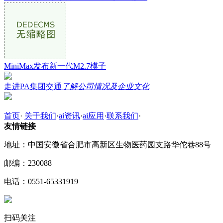
MiniMax发布新一代M2.7模子
走进PA集团交通
了解公司情况及企业文化
首页
·
关于我们
·
ai资讯
·
ai应用
·
联系我们
·
友情链接
地址：中国安徽省合肥市高新区生物医药园支路华佗巷88号
邮编：230088
电话：0551-65331919
扫码关注