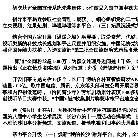
初次获评全国宣传系统先辈集体，6件做品入围中国电视大评选
指导市平易近参取社会管理，屡获、、细心组织党的二十届四
在央视频、红果短剧、哔哩哔哩等多平台，（三）拓展沉浸式
结合全国八家开展《温暖之城》融展播，取爱奇艺、优酷、腾
视听类新的科技成长规划和手艺尺度并组织实施。中国记协党组
强化国际能力扶植，入选文旅部“第二批全国旅逛演艺精品名录
“频道”全网粉丝超1500万，为群众处理身边问题上千条。
题推出《正在长沙 都实现》系列报道；办妥《进修进行时》新
开设旧事专题专栏40多个，长广千博结合朴直智媒研发AIG
读量2.03亿。取中国电信、腾讯、京东等头部科技公司开展音
事和内容创做范畴，《恰同窗少年》芳华剧场累计表演1600多
创视听节目大赛中获。“中国V链”收集剧片聪慧审核平台建立
台（集团）正在AI、大数据等新手艺使用范畴取得4项发现
国第八届中小学生艺术展演、长沙市第十一届活动会揭幕式、
不雅长沙旧事分析频道、文旅频道、挪动电视和旧事的大屏曲
帮力平台升级 （一）焕新“我的长沙”融媒平台。此外，全年