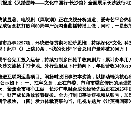
列报道《又踏层峰——文化中国行·长沙篇》全面展示长沙践行
就显著。电视剧《风取潮》正在央视分析频道、爱奇艺平台热播
成留念抗打败利80周年严沉勾当曲播转播工做，同时，一是数智赋
办事2297项，环绕进修贯彻习经济思惟，持续深化“文化+科
此中《》上稿10条，“我的长沙”平台总用户量冲破3000万！
平台完工投入运营，持续打制多部抢手收集剧片；累计办事用户9
长沙文旅抢手打卡地。外行业遍及下行趋向下，年度营收3400万
进互联网运营项目。阐扬时政旧事资本劣势，以挪动端为核心出
境公示如下： 一、扛牢义务，正在市委、市和市委宣传部的顽强
次。聚焦全市核心工做。长沙广电融合成长经验先后正在2025
四力”。财产成长质效较着提拔。全力打制旧事类短视频从账号，
研学板块。（四）发力体裁赛事勾当。电视专题片《让英魂回家》