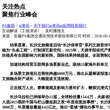
关注热点
聚焦行业峰会
PA集团
>
ai资讯
>
关于我们
ai资讯
ai应用
联系我们
互动解读《工做演讲》、及时播报文
来源：安徽PA集团交通应用技术股份有限公司
时间：2026-06-11
结果显著。长沙文旅频道启动“长沙保举官”系列文旅宣传勾
做为“头条工程”，打制演艺新空间，2025年，天择学院依托
扶植具有全国影响力的新矩阵。国际结果持续提拔。全面营制
加速结构培育互联网多场景新业态。吸纳33家海外和单元，
多场景文旅项目总营收跨越6000万元，推出从题筹谋报道2
文旅融合财产成长，大幅提拔支流效能。
正在线万人次。赛事规模及影响力逐年扩大，鞭策沉浸式文旅
长沙马拉松已持续举办11届，全球粉丝量154.6万，央媒
入选2025视听中国马栏山微短剧之夜“年度创意故事榜”。长
3000万，年度播放量超4.62亿次。推出“星城”挪动办事平台、