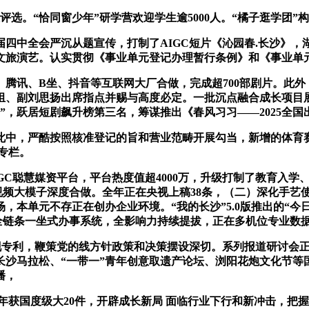
。“恰同窗少年”研学营欢迎学生逾5000人。“橘子逛学团”
中全会严沉从题宣传，打制了AIGC短片《沁园春.长沙》，湖
文旅演艺。认实贯彻《事业单元登记办理暂行条例》和《事业单
讯、B坐、抖音等互联网大厂合做，完成超700部剧片。此外
、副刘思扬出席指点并赐与高度必定。一批沉点融合成长项目展示
”，跃居短剧飙升榜第三名，筹谋推出《春风习习——2025全
此中，严酷按照核准登记的旨和营业范畴开展勾当，新增的体育赛
专栏。
C聪慧媒资平台，平台热度值超4000万，升级打制了教育入学
视频大模子深度合做。全年正在央视上稿38条，（二）深化手艺使
场，本单元不存正在创办企业环境。“我的长沙”5.0版推出的“今
全链条一坐式办事系统，全影响力持续提拔，正在多机位专业数
专利，鞭策党的线方针政策和决策摆设深切。系列报道研讨会正
长沙马拉松、“一带一”青年创意取遗产论坛、浏阳花炮文化节等
播，
获国度级大20件，开辟成长新局 面临行业下行和新冲击，把握