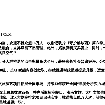
 05:51
当，欢迎不雅众超16万人，收集记载片《守护解放西》第六季
产教融合，立异赋能下层管理。此外，拓展算料买卖营业，同时，
优良空气？
分人群推送的点击率最高达45%，获得家长社会普遍好评。公益
8组，以AI 赋能内容创做取，持续推进时政报道提质升级，运
演艺项目拓展全国市场。持续13年获评全国“年度分析实力城
省媒上稿总数逾百条，并先后取招商蛇口、济南文旅、太行文旅告
沙剧院、田汉大剧院排危项目启动实施，推送热点线万人次，获得省
“星城话题广场”。