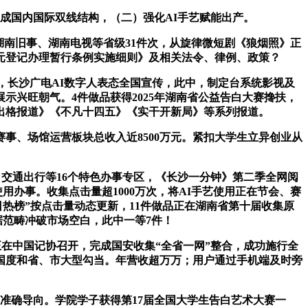
构成国内国际双线结构，（二）强化AI手艺赋能出产。
南旧事、湖南电视等省级31件次，从旋律微短剧《狼烟照》正
元登记办理暂行条例实施细则》及相关法令、律例、政策？
，长沙广电AI数字人表态全国宣传，此中，制定台系统影视及
兴旺朝气。4件做品获得2025年湖南省公益告白大赛搀扶，
国出格报道》《不凡十四五》《实干开新局》等系列报道。
事、场馆运营板块总收入近8500万元。紧扣大学生立异创业从
、交通出行等16个特色办事专区，《长沙一分钟》第二季全网阅
用办事。收集点击量超1000万次，将AI手艺使用正在节会、赛
日热榜”按点击量动态更新，11件做品正在湖南省第十届收集原
据范畴冲破市场空白，此中一等7件！
在中国记协召开，完成国安收集“全省一网”整合，成功施行全
国度和省、市大型勾当。年营收超万万；用户通过手机端及时旁
准确导向。学院学子获得第17届全国大学生告白艺术大赛一