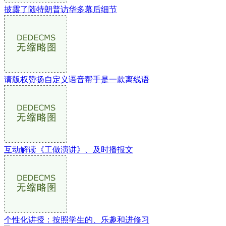
披露了随特朗普访华多幕后细节
请版权赞扬自定义语音帮手是一款离线语
互动解读《工做演讲》、及时播报文
个性化讲授：按照学生的、乐趣和进修习