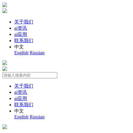
关于我们
ai资讯
ai应用
联系我们
中文
English
Russian
关于我们
ai资讯
ai应用
联系我们
中文
English
Russian