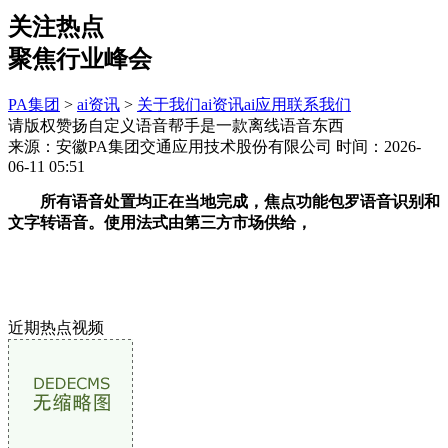
关注热点
聚焦行业峰会
PA集团
>
ai资讯
>
关于我们
ai资讯
ai应用
联系我们
请版权赞扬自定义语音帮手是一款离线语音东西
来源：安徽PA集团交通应用技术股份有限公司
时间：2026-
06-11 05:51
所有语音处置均正在当地完成，焦点功能包罗语音识别和
文字转语音。使用法式由第三方市场供给，
近期热点视频