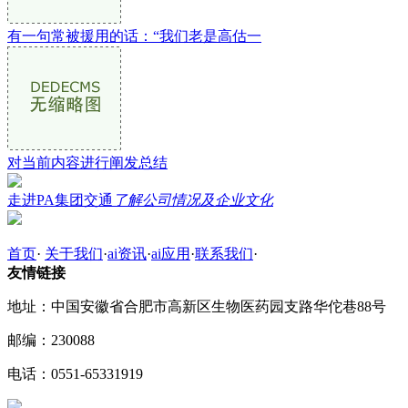
有一句常被援用的话：“我们老是高估一
对当前内容进行阐发总结
走进PA集团交通
了解公司情况及企业文化
首页
·
关于我们
·
ai资讯
·
ai应用
·
联系我们
·
友情链接
地址：中国安徽省合肥市高新区生物医药园支路华佗巷88号
邮编：230088
电话：0551-65331919